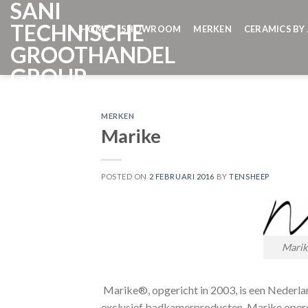
SANI
Skip
to
TECHNISCHE
HOME
SHOWROOM
MERKEN
CERAMICS BY 
content
GROOTHANDEL
GROUP
MERKEN
Marike
POSTED ON
2 FEBRUARI 2016
BY
TENSHEEP
Marik
Marike®, opgericht in 2003, is een Nederlan
exclusief badkamerproducten. Marike opere