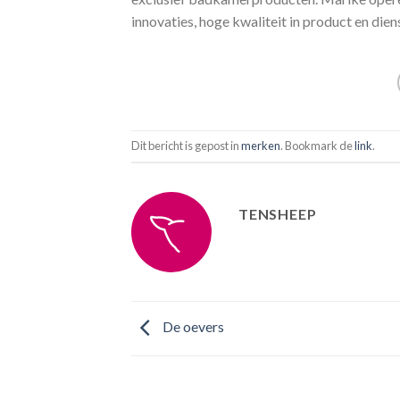
innovaties, hoge kwaliteit in product en dien
Dit bericht is gepost in
merken
. Bookmark de
link
.
TENSHEEP
De oevers