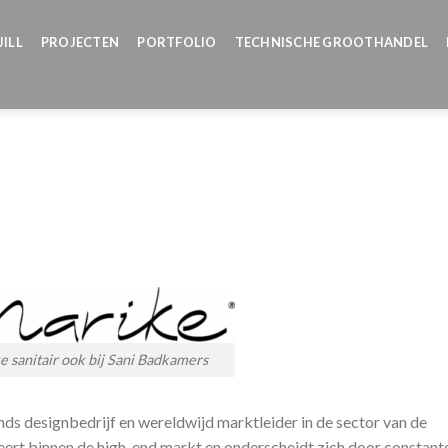
JILL
PROJECTEN
PORTFOLIO
TECHNISCHE GROOTHANDEL
e sanitair ook bij Sani Badkamers
ds designbedrijf en wereldwijd marktleider in de sector van de
ert binnen de high-end markt en onderscheidt zich door constant