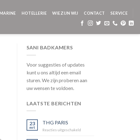
MARINE
HOTELLERIE
WIE ZIJN WIJ
CONTACT
SERVICE
SANI BADKAMERS
Voor suggesties of updates
kunt u ons altijd een email
sturen. We zijn proberen aan
uw wensen te voldoen.
LAATSTE BERICHTEN
THG PARIS
23
mrt
voor
Reacties uitgeschakeld
THG
e