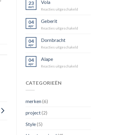
PARIS
Vola
23
mrt
voor
Reacties uitgeschakeld
Vola
Geberit
04
apr
voor
Reacties uitgeschakeld
Geberit
Dornbracht
04
apr
voor
Reacties uitgeschakeld
Dornbracht
Alape
04
apr
voor
Reacties uitgeschakeld
Alape
CATEGORIEËN
merken
(6)
project
(2)
Style
(5)