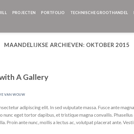
JILL
PROJECTEN
PORTFOLIO
TECHNISCHE GROOTHANDEL
MAANDELIJKSE ARCHIEVEN:
OKTOBER 2015
with A Gallery
VE VAN WOUW
ectetur adipiscing elit. In sed vulputate massa. Fusce ante magna, i
 nunc eget tortor dapibus, et tristique magna convallis. Phasellus
la. Proin ante nunc, mollis a lectus ac, volutpat placerat ante. Ves