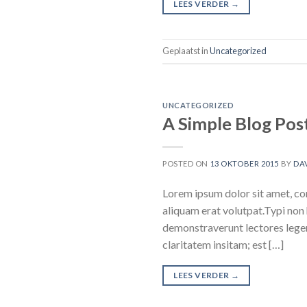
LEES VERDER
→
Geplaatst in
Uncategorized
UNCATEGORIZED
A Simple Blog Pos
POSTED ON
13 OKTOBER 2015
BY
DA
Lorem ipsum dolor sit amet, co
aliquam erat volutpat.Typi non h
demonstraverunt lectores leger
claritatem insitam; est […]
LEES VERDER
→