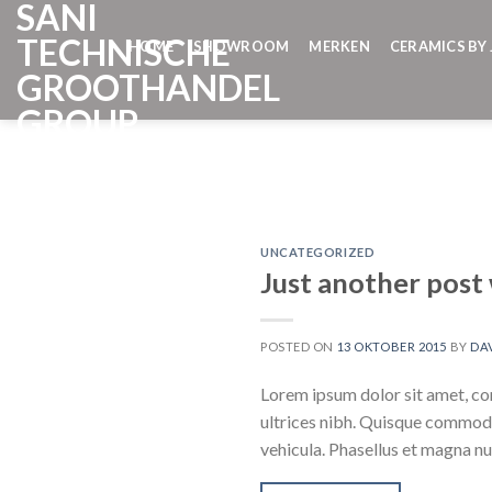
SANI
Skip
to
TECHNISCHE
HOME
SHOWROOM
MERKEN
CERAMICS BY 
content
GROOTHANDEL
GROUP
UNCATEGORIZED
Just another post 
POSTED ON
13 OKTOBER 2015
BY
DA
Lorem ipsum dolor sit amet, cons
ultrices nibh. Quisque commodo
vehicula. Phasellus et magna nul