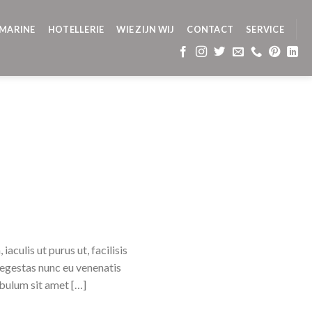
MARINE
HOTELLERIE
WIE ZIJN WIJ
CONTACT
SERVICE
aculis ut purus ut, facilisis
 egestas nunc eu venenatis
tibulum sit amet […]