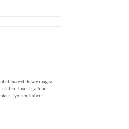
unt ut laoreet dolore magna
laritatem. Investigationes
amicus Typi non habent