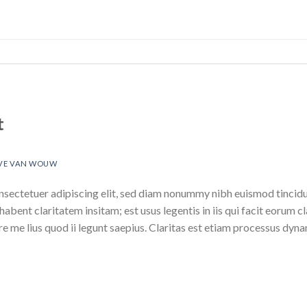
t
VE VAN WOUW
nsectetuer adipiscing elit, sed diam nonummy nibh euismod tincid
abent claritatem insitam; est usus legentis in iis qui facit eorum c
e me lius quod ii legunt saepius. Claritas est etiam processus dyn