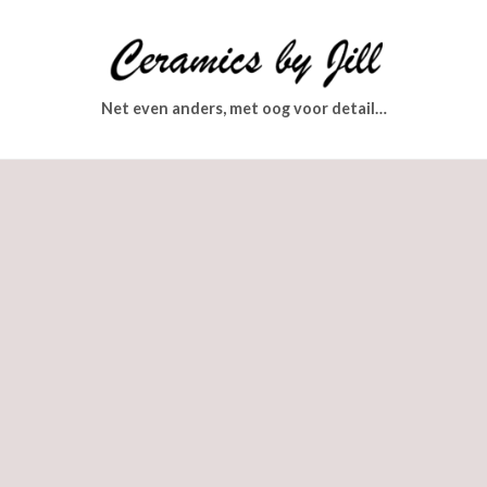
Net even anders, met oog voor detail…
Op een steenworp afstand opende in 2021
Ceramics by Jill haar deuren; de tegelshowroom
van Sani Badkamers! Keramische tegels, in alle
soorten en maten, kleuren en vormen, decors en
specials. Keramiek is hotter dan ooit. Tegels zijn
gewoon leuk! En nog leuker is het dat we met u mee
mogen denken; wij maken het u gemakkelijk door