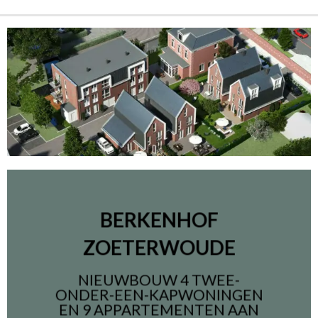
BERKENHOF
ZOETERWOUDE
NIEUWBOUW 4 TWEE-
ONDER-EEN-KAPWONINGEN
EN 9 APPARTEMENTEN AAN