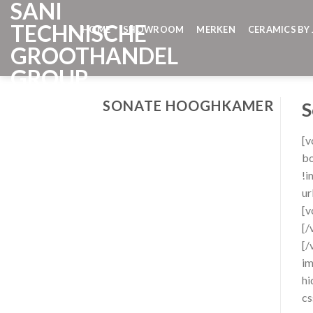
SANI
Skip
to
TECHNISCHE
HOME
SHOWROOM
MERKEN
CERAMICS BY 
content
GROOTHANDEL
GROUP
SONATE HOOGHKAMER
S
[v
bo
!i
ur
[
[/
[/
im
hi
cs