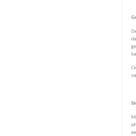
G
De
da
ge
ka
Oo
v
Sl
Ma
af
ee