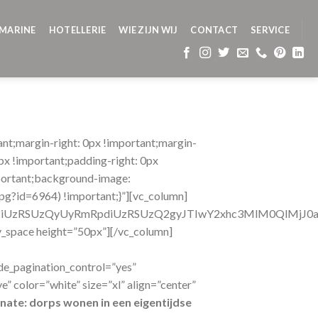
MARINE
HOTELLERIE
WIE ZIJN WIJ
CONTACT
SERVICE
t;margin-right: 0px !important;margin-
px !important;padding-right: 0px
portant;background-image:
jpg?id=6964) !important;}”][vc_column]
MiUzRSUzQyUyRmRpdiUzRSUzQ2gyJTIwY2xhc3MlM0QlMjJ0
_space height=”50px”][/vc_column]
de_pagination_control=”yes”
” color=”white” size=”xl” align=”center”
nate: dorps wonen in een eigentijdse