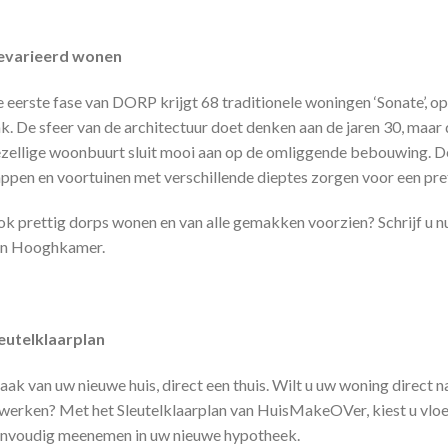
evarieerd wonen
 eerste fase van DORP krijgt 68 traditionele woningen ‘Sonate’, 
k. De sfeer van de architectuur doet denken aan de jaren 30, maar
zellige woonbuurt sluit mooi aan op de omliggende bebouwing. De
ppen en voortuinen met verschillende dieptes zorgen voor een pret
k prettig dorps wonen en van alle gemakken voorzien? Schrijf u nu
an Hooghkamer.
eutelklaarplan
ak van uw nieuwe huis, direct een thuis. Wilt u uw woning direct 
werken? Met het Sleutelklaarplan van HuisMakeOVer, kiest u vloe
nvoudig meenemen in uw nieuwe hypotheek.