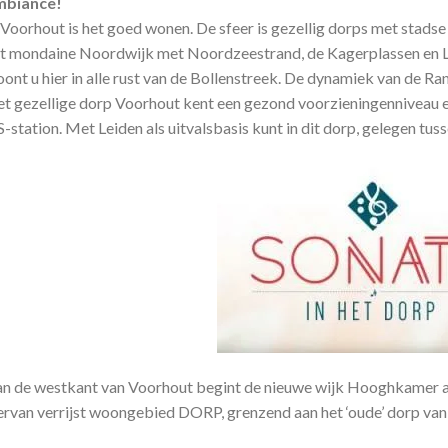
mbiance!
 Voorhout is het goed wonen. De sfeer is gezellig dorps met stadse
t mondaine Noordwijk met Noordzeestrand, de Kagerplassen en Le
ont u hier in alle rust van de Bollenstreek. De dynamiek van de Ran
t gezellige dorp Voorhout kent een gezond voorzieningenniveau en l
-station. Met Leiden als uitvalsbasis kunt in dit dorp, gelegen t
n de westkant van Voorhout begint de nieuwe wijk Hooghkamer al g
ervan verrijst woongebied DORP, grenzend aan het ‘oude’ dorp van