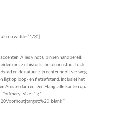
column width=”1/3″]
 accenten. Alles vindt u binnen handbereik:
iden met z’n historische binnenstad. Toch
dstad en de natuur zijn echter nooit ver weg.
igt op loop- en fietsafstand, inclusief het
ussen Amsterdam en Den Haag, alle kanten op.
=”primary” size=”lg”
%20Voorhout|target:%20_blank”]