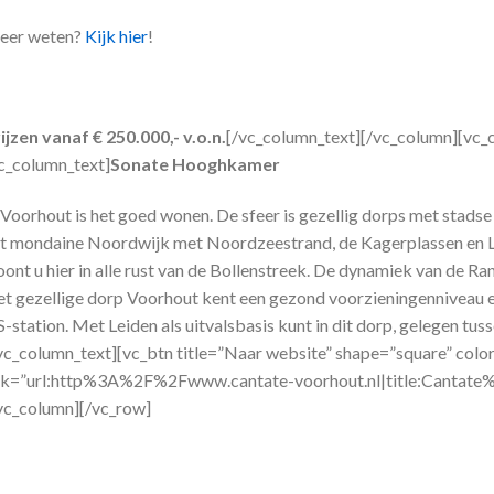
eer weten?
Kijk hier
!
ijzen vanaf € 250.000,- v.o.n.
[/vc_column_text][/vc_column][vc_
c_column_text]
Sonate Hooghkamer
 Voorhout is het goed wonen. De sfeer is gezellig dorps met stadse
t mondaine Noordwijk met Noordzeestrand, de Kagerplassen en Le
ont u hier in alle rust van de Bollenstreek. De dynamiek van de Ran
t gezellige dorp Voorhout kent een gezond voorzieningenniveau en l
-station. Met Leiden als uitvalsbasis kunt in dit dorp, gelegen t
vc_column_text][vc_btn title=”Naar website” shape=”square” color
nk=”url:http%3A%2F%2Fwww.cantate-voorhout.nl|title:Cantate
vc_column][/vc_row]