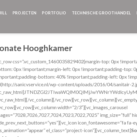
JILL
PROJECTEN
PORTFOLIO
TECHNISCHE GROOTHANDEL
onate Hooghkamer
c_row css=”.vc_custom_1460035829402{margin-top: 0px !importan
ttom: 0px !important;margin-left: 0px !important;padding-top: 0
mportant;padding-bottom: 40% !important;padding-left: 0px !im
l(http://sanicvservice.nl/wp-content/uploads/2016/04/sanitair-2.
vc_raw_html]JTNDZGl2JTIwaWQlM0QlMjJwYWNrYWdlcyUy
vc_raw_html][/vc_column][/vc_row][vc_row][vc_column][vc_empty
vc_row][vc_row][vc_column width=”2/3″][vc_images_carousel
ages=”7028,7026,7027,7024,7023,7022,7025″ img_size=”full” hi
de_prev_next_buttons=”yes”][vc_icon icon_fontawesome=”fa fa-eye
s_animation=”appear” el_class=”project-icon”][vc_column_text]
So