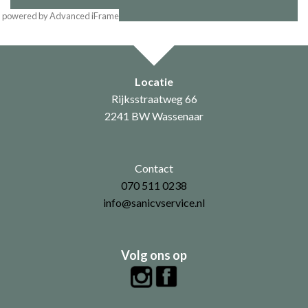
powered by Advanced iFrame
Locatie
Rijksstraatweg 66
2241 BW Wassenaar
Contact
070 511 0238
info@sanicvservice.nl
Volg ons op